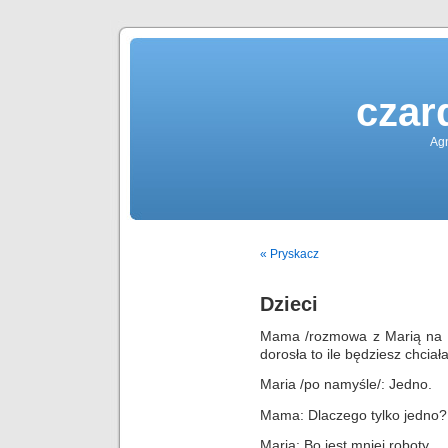
czar
Agn
« Pryskacz
Dzieci
Mama /rozmowa z Marią na te
dorosła to ile będziesz chciał
Maria /po namyśle/: Jedno.
Mama: Dlaczego tylko jedno?
Maria: Bo jest mniej roboty.