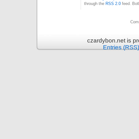
through the
RSS 2.0
feed. Bot
Comm
czardybon.net is p
Entries (RSS