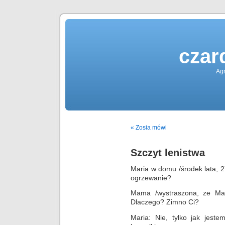
czar
Agn
« Zosia mówi
Szczyt lenistwa
Maria w domu /środek lata, 
ogrzewanie?
Mama /wystraszona, ze Mar
Dlaczego? Zimno Ci?
Maria: Nie, tylko jak jes