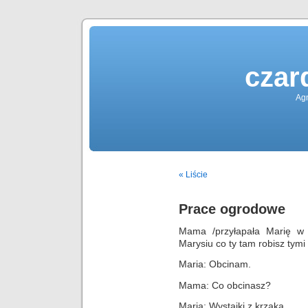
czar
Agn
« Liście
Prace ogrodowe
Mama /przyłapała Marię w 
Marysiu co ty tam robisz tymi
Maria: Obcinam.
Mama: Co obcinasz?
Maria: Wystajki z krzaka.