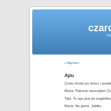
czar
Agn
« Wąchacz
Apu
Zosia chodzi po domu i powt
Maria: Patrzcie nauczyłam Zo
Tata: To apu jest po angielsk
Maria: No jasne. Jabłko.