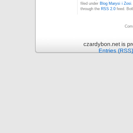
filed under
Blog Marysi i Zosi
through the
RSS 2.0
feed. Bot
Comm
czardybon.net is p
Entries (RSS