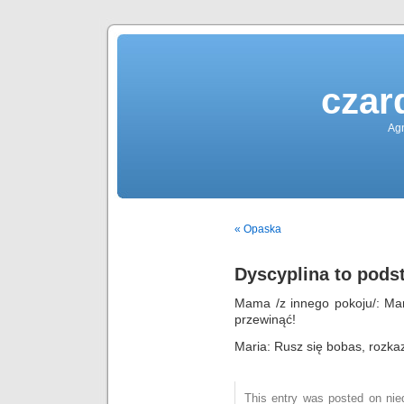
czar
Agn
« Opaska
Dyscyplina to pods
Mama /z innego pokoju/: Ma
przewinąć!
Maria: Rusz się bobas, rozkaz
This entry was posted on nied