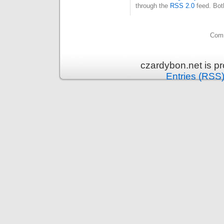
through the
RSS 2.0
feed. Bot
Comm
czardybon.net is p
Entries (RSS