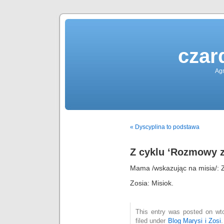
czar
Agn
« Dyscyplina to podstawa
Z cyklu ‘Rozmowy z
Mama /wskazując na misia/: Z
Zosia: Misiok.
This entry was posted on wto
filed under
Blog Marysi i Zosi