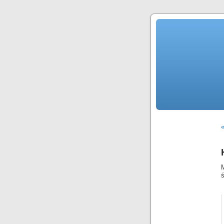
«
M
ś