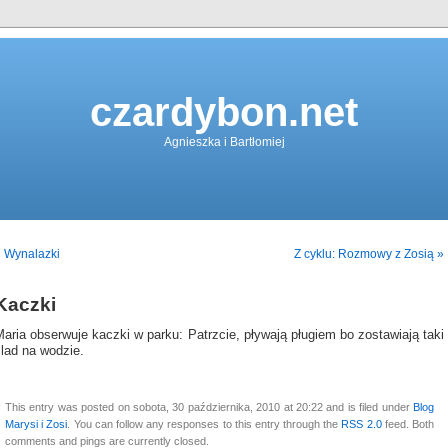
czardybon.net
Agnieszka i Bartłomiej
 Wynalazki
Z cyklu: Rozmowy z Zosią »
Kaczki
aria obserwuje kaczki w parku: Patrzcie, pływają pługiem bo zostawiają taki
lad na wodzie.
This entry was posted on sobota, 30 października, 2010 at 20:22 and is filed under
Blog
Marysi i Zosi
. You can follow any responses to this entry through the
RSS 2.0
feed. Both
comments and pings are currently closed.