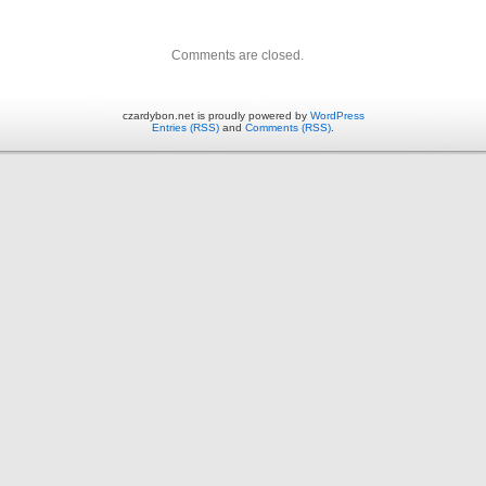
Comments are closed.
czardybon.net is proudly powered by
WordPress
Entries (RSS)
and
Comments (RSS)
.