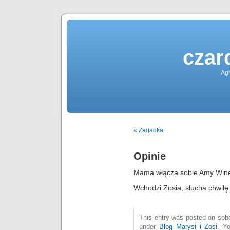
czar
Agn
« Zagadka
Opinie
Mama włącza sobie Amy Win
Wchodzi Zosia, słucha chwilę 
This entry was posted on sobot
under
Blog Marysi i Zosi
. Y