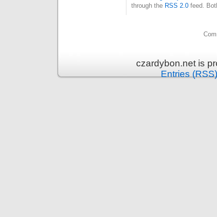
through the
RSS 2.0
feed. Bot
Comm
czardybon.net is p
Entries (RSS