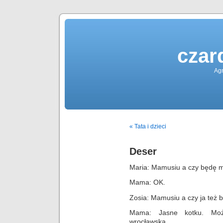
czar
Agn
« Tata i dzieci
Deser
Maria: Mamusiu a czy będę m
Mama: OK.
Zosia: Mamusiu a czy ja też 
Mama: Jasne kotku. Moż
wrocławską.