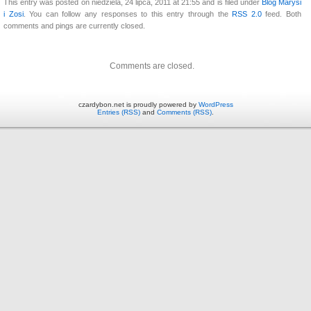
This entry was posted on niedziela, 24 lipca, 2011 at 21:55 and is filed under
Blog Marysi
i Zosi
. You can follow any responses to this entry through the
RSS 2.0
feed. Both
comments and pings are currently closed.
Comments are closed.
czardybon.net is proudly powered by
WordPress
Entries (RSS)
and
Comments (RSS)
.