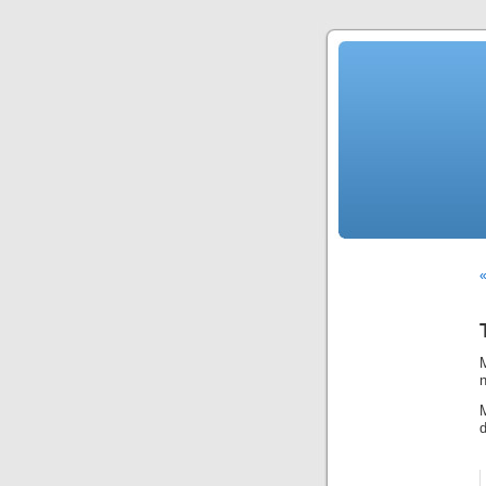
«
n
d