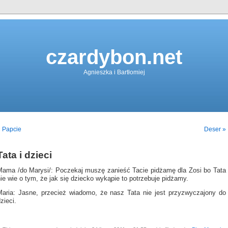
czardybon.net
Agnieszka i Bartłomiej
 Papcie
Deser »
Tata i dzieci
Mama /do Marysi/: Poczekaj muszę zanieść Tacie pidżamę dla Zosi bo Tata
ie wie o tym, że jak się dziecko wykąpie to potrzebuje pidżamy.
Maria: Jasne, przecież wiadomo, że nasz Tata nie jest przyzwyczajony do
zieci.