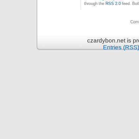
through the
RSS 2.0
feed. Bot
Comm
czardybon.net is p
Entries (RSS