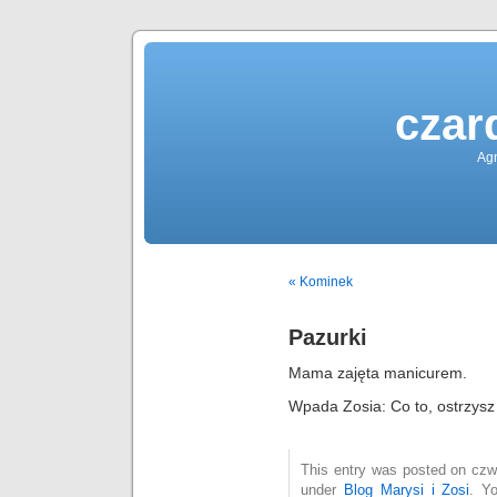
czar
Agn
« Kominek
Pazurki
Mama zajęta manicurem.
Wpada Zosia: Co to, ostrzysz
This entry was posted on czwa
under
Blog Marysi i Zosi
. Y