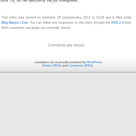
osia: Oj, bo nie będziemy się już kolegować.
This entry was posted on niedziela, 28 października, 2012 at 19:09 and is filed under
Blog Marysi i Zosi
. You can follow any responses to this entry through the
RSS 2.0
feed.
Both comments and pings are currently closed.
Comments are closed.
czardybon.net is proudly powered by
WordPress
Entries (RSS)
and
Comments (RSS)
.