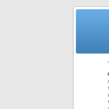
«
Z
T
Z
T