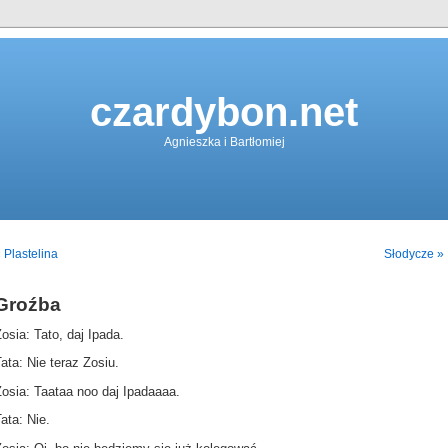
czardybon.net
Agnieszka i Bartłomiej
 Plastelina
Słodycze »
Groźba
osia: Tato, daj Ipada.
ata: Nie teraz Zosiu.
osia: Taataa noo daj Ipadaaaa.
ata: Nie.