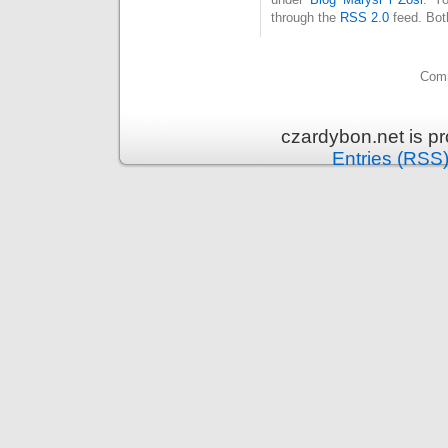
through the
RSS 2.0
feed. Bot
Comm
czardybon.net is p
Entries (RSS