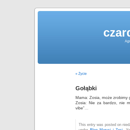
czar
Agn
« Życie
Gołąbki
Mama: Zosia, może zrobimy g
Zosia: Nie za bardzo, nie m
vibe”…
This entry was posted on niedz
under
Blog Marysi i Zosi
. Y