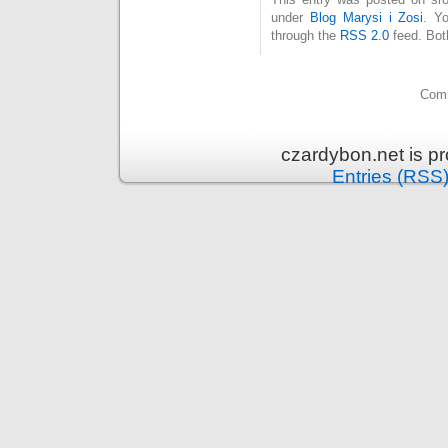
under
Blog Marysi i Zosi
. Y
through the
RSS 2.0
feed. Bot
Comm
czardybon.net is p
Entries (RSS