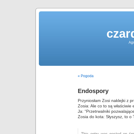
czar
Agn
« Pogoda
Endospory
Przyniosłam Zosi naklejki z p
Zosia: Ale co to są właściwie
Ja: “Przetrwalniki pozwalające
Zosia do kota: Słyszysz, to 
This entry was posted on śro