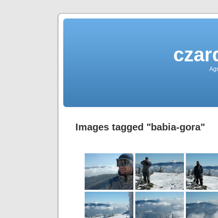
czar
Agn
Images tagged "babia-gora"