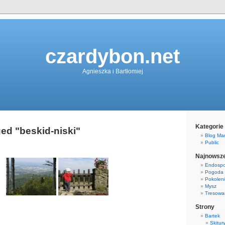
czardybon.net
Agnieszka i Bartłomiej
Kategorie
ed "beskid-niski"
Blog Mary
Public
Najnowsze
Endospo
Pogoda
Pokolen
Mysz
Tresowa
Strony
Bartek
Skitur