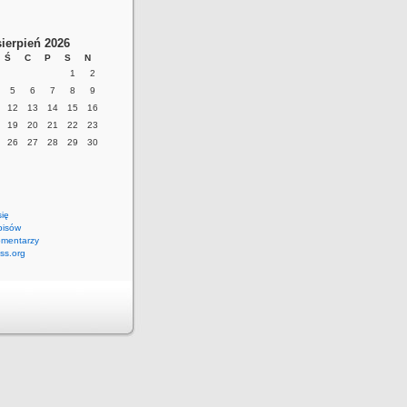
sierpień 2026
Ś
C
P
S
N
1
2
5
6
7
8
9
12
13
14
15
16
19
20
21
22
23
26
27
28
29
30
się
pisów
omentarzy
ss.org