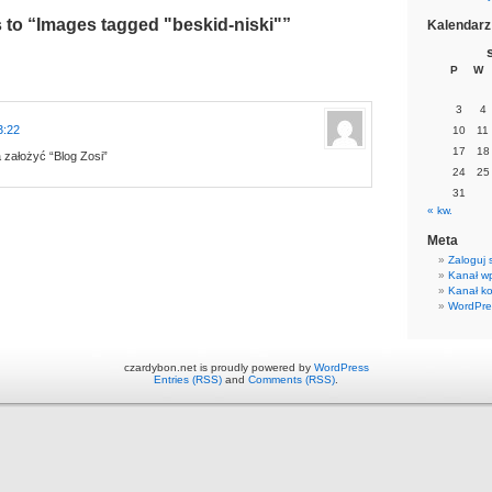
to “Images tagged "beskid-niski"”
Kalendarz
P
W
3
4
3:22
10
11
17
18
 założyć “Blog Zosi”
24
25
31
« kw.
Meta
Zaloguj 
Kanał w
Kanał k
WordPre
czardybon.net is proudly powered by
WordPress
Entries (RSS)
and
Comments (RSS)
.