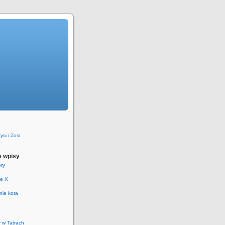
si i Zosi
 wpisy
ry
ie X
nie kota
y w Tatrach