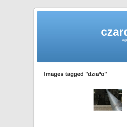
czar
Agn
Images tagged "dzia³o"