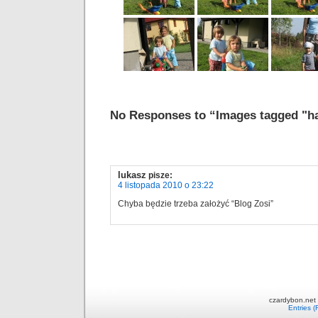
No Responses to “Images tagged "h
lukasz
pisze:
4 listopada 2010 o 23:22
Chyba będzie trzeba założyć “Blog Zosi”
czardybon.net 
Entries 