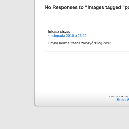
No Responses to “Images tagged "po
lukasz
pisze:
4 listopada 2010 o 23:22
Chyba będzie trzeba założyć “Blog Zosi”
czardybon.net 
Entries 