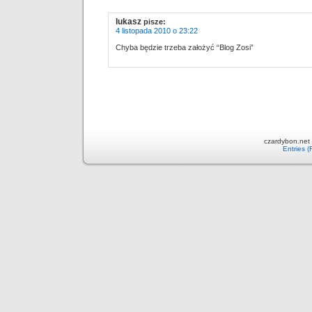
lukasz
pisze:
4 listopada 2010 o 23:22
Chyba będzie trzeba założyć “Blog Zosi”
czardybon.net 
Entries 