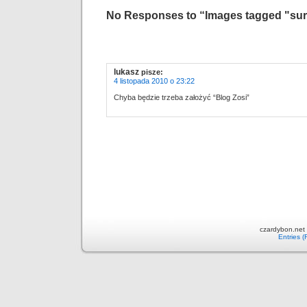
No Responses to “Images tagged "sur
lukasz
pisze:
4 listopada 2010 o 23:22
Chyba będzie trzeba założyć “Blog Zosi”
czardybon.net 
Entries 