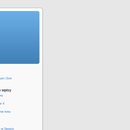
si i Zosi
 wpisy
ry
ie X
nie kota
y w Tatrach