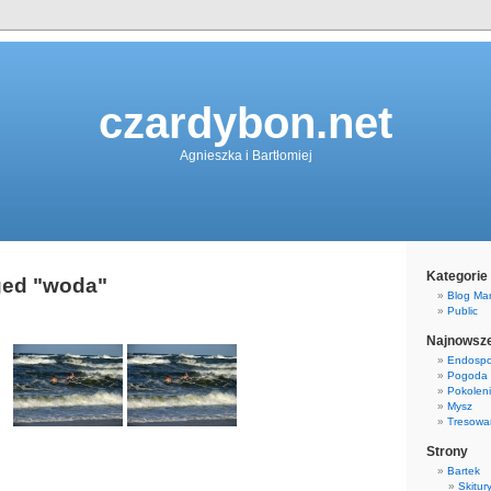
czardybon.net
Agnieszka i Bartłomiej
Kategorie
ged "woda"
Blog Mary
Public
Najnowsze
Endospo
Pogoda
Pokolen
Mysz
Tresowa
Strony
Bartek
Skitur