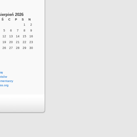
sierpień 2026
Ś
C
P
S
N
1
2
5
6
7
8
9
12
13
14
15
16
19
20
21
22
23
26
27
28
29
30
się
pisów
omentarzy
ss.org