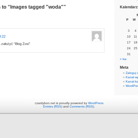
 to “Images tagged "woda"”
Kalendarz
P
W
3
4
3:22
10
11
17
18
 założyć “Blog Zosi”
24
25
31
« kw.
Meta
Zaloguj 
Kanał w
Kanał k
WordPre
czardybon.net is proudly powered by
WordPress
Entries (RSS)
and
Comments (RSS)
.